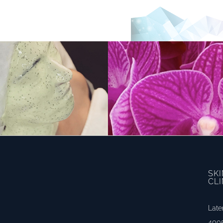
SK
CLI
Late
4005