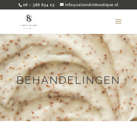
06 – 386 834 03
info@salonskinboutique.nl
BEHANDELINGEN