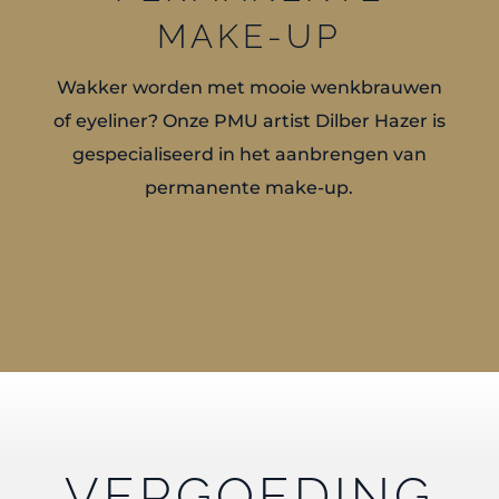
MAKE-UP
Wakker worden met mooie wenkbrauwen
of eyeliner? Onze PMU artist Dilber Hazer is
gespecialiseerd in het aanbrengen van
permanente make-up.
VERGOEDING