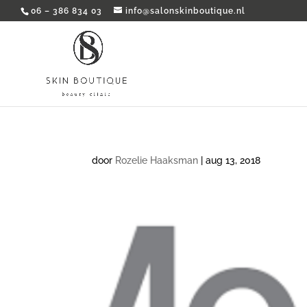
06 – 386 834 03
info@salonskinboutique.nl
door
Rozelie Haaksman
|
aug 13, 2018