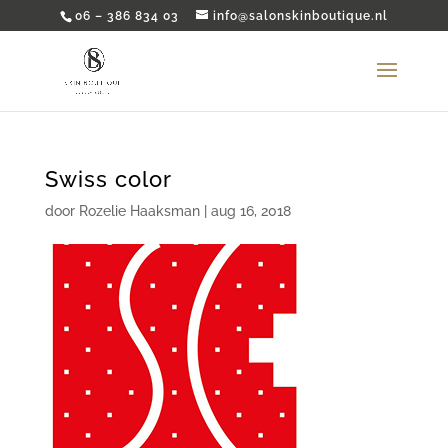
06 – 386 834 03
info@salonskinboutique.nl
Swiss color
door
Rozelie Haaksman
|
aug 16, 2018