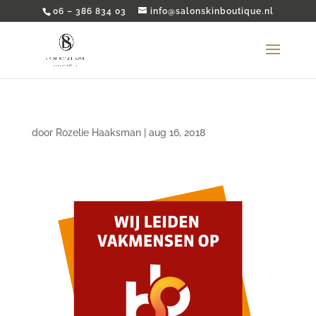
06 – 386 834 03
info@salonskinboutique.nl
door
Rozelie Haaksman
|
aug 16, 2018